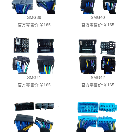
酷车酷图
AP功放系列
蓝牙模块
C系列
滤波电容器
PK系列
SMG39
SMG40
官方零售价:￥165
官方零售价:￥165
技术支持
高转低系列
M/K系列
线控器系列
K系列
SMG41
SMG42
官方零售价:￥165
官方零售价:￥165
专车专用线