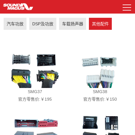
汽车功放
DSP及功放
车载扬声器
其他配件
DSP及功放
资料下载
常见问题解答
汽车功放
电源管理器
喇叭系列
汽车功放
样车展示
新E系列
EP系列
低音炮系列
DSP及功放
广告图片
GP系列
HD系列
解码盒
公司简介
历程与荣誉
车载扬声器
SMG37
SMG38
官方零售价:￥195
官方零售价:￥150
其他配件
车载播放器
车载扬声器
MP系列
CS系列
AP处理器系列
遥控面板
其他配件
R系列
联系我们
历史产品