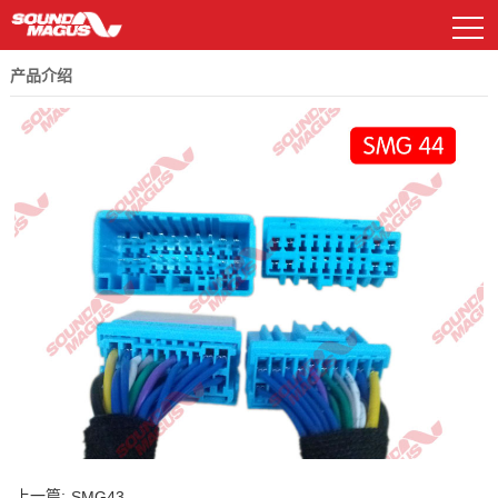
产品介绍
DSP及功放
资料下载
常见问题解答
汽车功放
电源管理器
喇叭系列
汽车功放
样车展示
新E系列
EP系列
低音炮系列
DSP及功放
广告图片
GP系列
HD系列
解码盒
公司简介
历程与荣誉
车载扬声器
其他配件
车载播放器
车载扬声器
MP系列
CS系列
AP处理器系列
遥控面板
其他配件
R系列
联系我们
历史产品
上一篇:
SMG43