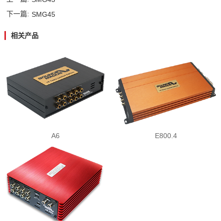
下一篇:
SMG45
酷车酷图
AP功放系列
蓝牙模块
C系列
滤波电容器
PK系列
相关产品
技术支持
高转低系列
M/K系列
线控器系列
K系列
A6
E800.4
专车专用线