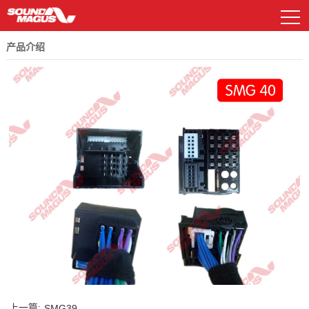
产品介绍
DSP及功放
资料下载
常见问题解答
汽车功放
电源管理器
喇叭系列
汽车功放
样车展示
新E系列
EP系列
低音炮系列
DSP及功放
广告图片
GP系列
HD系列
解码盒
公司简介
历程与荣誉
车载扬声器
其他配件
车载播放器
车载扬声器
MP系列
CS系列
AP处理器系列
遥控面板
其他配件
R系列
联系我们
历史产品
上一篇:
SMG39