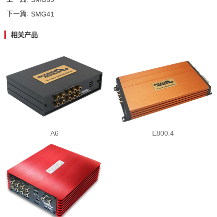
下一篇:
SMG41
酷车酷图
AP功放系列
蓝牙模块
C系列
滤波电容器
PK系列
相关产品
技术支持
高转低系列
M/K系列
线控器系列
K系列
A6
E800.4
专车专用线