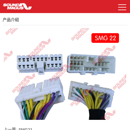
产品介绍
DSP及功放
资料下载
常见问题解答
汽车功放
电源管理器
喇叭系列
汽车功放
样车展示
新E系列
EP系列
低音炮系列
DSP及功放
广告图片
GP系列
HD系列
解码盒
公司简介
历程与荣誉
车载扬声器
其他配件
车载播放器
车载扬声器
MP系列
CS系列
AP处理器系列
遥控面板
其他配件
R系列
联系我们
历史产品
上一篇:
SMG21