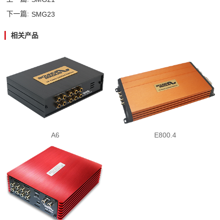
下一篇:
SMG23
酷车酷图
AP功放系列
蓝牙模块
C系列
滤波电容器
PK系列
相关产品
技术支持
高转低系列
M/K系列
线控器系列
K系列
A6
E800.4
专车专用线