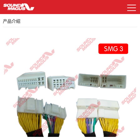
产品介绍
DSP及功放
资料下载
常见问题解答
汽车功放
电源管理器
喇叭系列
汽车功放
样车展示
新E系列
EP系列
低音炮系列
DSP及功放
广告图片
GP系列
HD系列
解码盒
公司简介
历程与荣誉
车载扬声器
其他配件
车载播放器
车载扬声器
MP系列
CS系列
AP处理器系列
遥控面板
其他配件
R系列
联系我们
历史产品