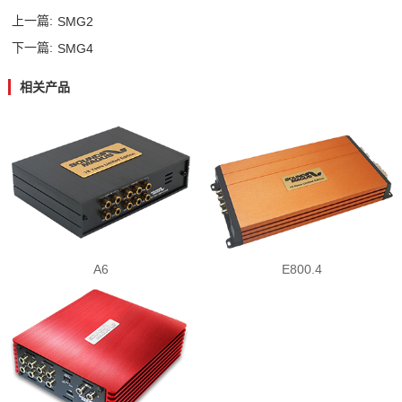
上一篇:
SMG2
酷车酷图
AP功放系列
蓝牙模块
C系列
滤波电容器
PK系列
下一篇:
SMG4
相关产品
技术支持
高转低系列
M/K系列
线控器系列
K系列
A6
E800.4
专车专用线