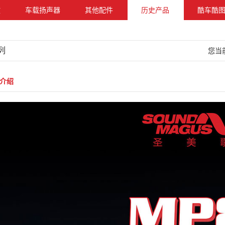
放
车载扬声器
其他配件
历史产品
酷车酷
列
您当
介绍