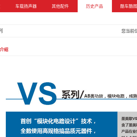
放
车载扬声器
其他配件
历史产品
酷车酷
列
您当前位
介绍