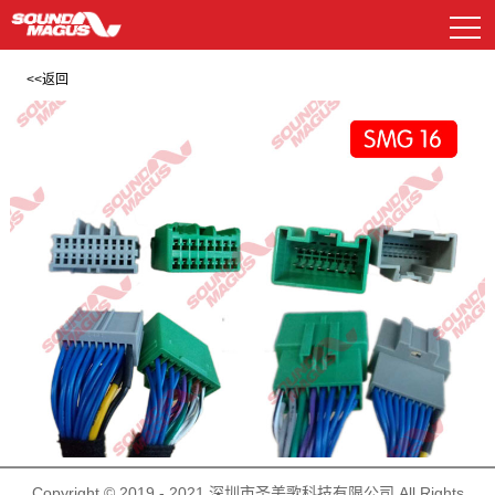
DSP及功放
资料下载
常见问题解答
汽车功放
电源管理器
喇叭系列
汽车功放
样车展示
新E系列
EP系列
低音炮系列
DSP及功放
广告图片
GP系列
HD系列
解码盒
公司简介
历程与荣誉
车载扬声器
其他配件
车载播放器
车载扬声器
MP系列
CS系列
AP处理器系列
遥控面板
其他配件
R系列
联系我们
历史产品
Copyright © 2019 - 2021 深圳市圣美歌科技有限公司 All Rights