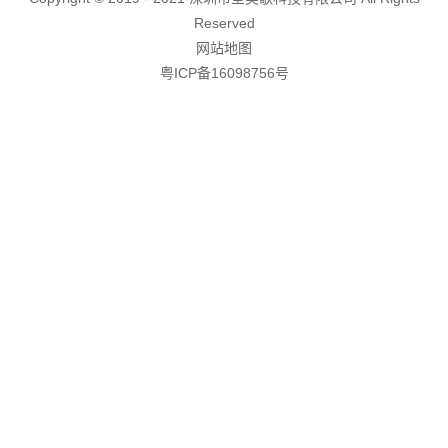
Reserved
酷车酷图
AP功放系列
蓝牙模块
C系列
滤波电容器
PK系列
网站地图
粤ICP备16098756号
技术支持
高转低系列
M/K系列
线控器系列
K系列
专车专用线