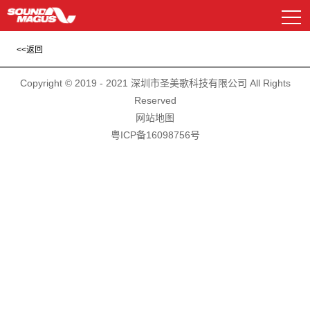
Copyright © 2019 - 2021 深圳市圣美歌科技有限公司 All Rights
DSP及功放
Reserved
资料下载
常见问题解答
网站地图
汽车功放
粤ICP备16098756号
电源管理器
喇叭系列
汽车功放
样车展示
新E系列
EP系列
低音炮系列
DSP及功放
广告图片
GP系列
HD系列
解码盒
公司简介
历程与荣誉
车载扬声器
其他配件
车载播放器
车载扬声器
MP系列
CS系列
AP处理器系列
遥控面板
其他配件
R系列
联系我们
历史产品