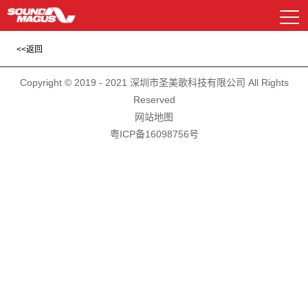
Copyright © 2019 - 2021 深圳市圣美歌科技有限公司 All Rights
DSP及功放
Reserved
资料下载
常见问题解答
网站地图
汽车功放
粤ICP备16098756号
电源管理器
喇叭系列
汽车功放
样车展示
新E系列
EP系列
低音炮系列
DSP及功放
广告图片
GP系列
HD系列
解码盒
公司简介
历程与荣誉
车载扬声器
其他配件
车载播放器
车载扬声器
MP系列
CS系列
AP处理器系列
遥控面板
其他配件
R系列
联系我们
历史产品